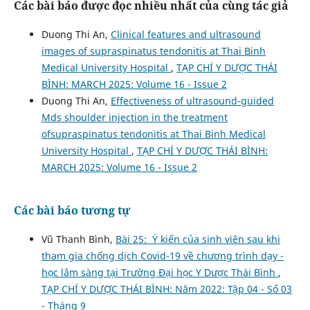
Các bài báo được đọc nhiều nhất của cùng tác giả
Duong Thi An,
Clinical features and ultrasound
images of supraspinatus tendonitis at Thai Binh
Medical University Hospital
,
TẠP CHÍ Y DƯỢC THÁI
BÌNH: MARCH 2025: Volume 16 - Issue 2
Duong Thi An,
Effectiveness of ultrasound-guided
Mds shoulder injection in the treatment
ofsupraspinatus tendonitis at Thai Binh Medical
University Hospital
,
TẠP CHÍ Y DƯỢC THÁI BÌNH:
MARCH 2025: Volume 16 - Issue 2
Các bài báo tương tự
Vũ Thanh Bình,
Bài 25: Ý kiến của sinh viên sau khi
tham gia chống dịch Covid-19 về chương trình dạy -
học lâm sàng tại Trường Đại học Y Dược Thái Bình
,
TẠP CHÍ Y DƯỢC THÁI BÌNH: Năm 2022: Tập 04 - Số 03
- Tháng 9