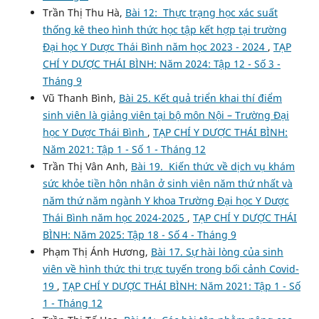
Trần Thị Thu Hà,
Bài 12: Thực trạng học xác suất
thống kê theo hình thức học tập kết hợp tại trường
Đại học Y Dược Thái Bình năm học 2023 - 2024
,
TẠP
CHÍ Y DƯỢC THÁI BÌNH: Năm 2024: Tập 12 - Số 3 -
Tháng 9
Vũ Thanh Bình,
Bài 25. Kết quả triển khai thí điểm
sinh viên là giảng viên tại bộ môn Nội – Trường Đại
học Y Dược Thái Bình
,
TẠP CHÍ Y DƯỢC THÁI BÌNH:
Năm 2021: Tập 1 - Số 1 - Tháng 12
Trần Thị Vân Anh,
Bài 19. Kiến thức về dịch vụ khám
sức khỏe tiền hôn nhân ở sinh viên năm thứ nhất và
năm thứ năm ngành Y khoa Trường Đại học Y Dược
Thái Bình năm học 2024-2025
,
TẠP CHÍ Y DƯỢC THÁI
BÌNH: Năm 2025: Tập 18 - Số 4 - Tháng 9
Phạm Thị Ánh Hương,
Bài 17. Sự hài lòng của sinh
viên về hình thức thi trực tuyến trong bối cảnh Covid-
19
,
TẠP CHÍ Y DƯỢC THÁI BÌNH: Năm 2021: Tập 1 - Số
1 - Tháng 12