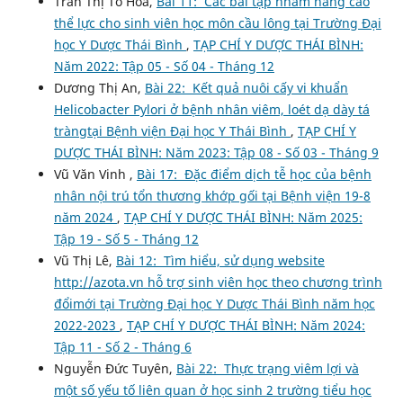
Trần Thị Tố Hoa,
Bài 11: Các bài tập nhằm nâng cao
thể lực cho sinh viên học môn cầu lông tại Trường Đại
học Y Dược Thái Bình
,
TẠP CHÍ Y DƯỢC THÁI BÌNH:
Năm 2022: Tập 05 - Số 04 - Tháng 12
Dương Thị An,
Bài 22: Kết quả nuôi cấy vi khuẩn
Helicobacter Pylori ở bệnh nhân viêm, loét dạ dày tá
tràngtại Bệnh viện Đại học Y Thái Bình
,
TẠP CHÍ Y
DƯỢC THÁI BÌNH: Năm 2023: Tập 08 - Số 03 - Tháng 9
Vũ Văn Vinh ,
Bài 17: Đặc điểm dịch tễ học của bệnh
nhân nội trú tổn thương khớp gối tại Bệnh viện 19-8
năm 2024
,
TẠP CHÍ Y DƯỢC THÁI BÌNH: Năm 2025:
Tập 19 - Số 5 - Tháng 12
Vũ Thị Lê,
Bài 12: Tìm hiểu, sử dụng website
http://azota.vn hỗ trợ sinh viên học theo chương trình
đổimới tại Trường Đại học Y Dược Thái Bình năm học
2022-2023
,
TẠP CHÍ Y DƯỢC THÁI BÌNH: Năm 2024:
Tập 11 - Số 2 - Tháng 6
Nguyễn Đức Tuyên,
Bài 22: Thực trạng viêm lợi và
một số yếu tố liên quan ở học sinh 2 trường tiểu học