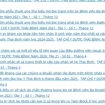
sớm phẫu thuật ung thư biểu mô Đại tràng trên tại Bệnh viện Đa k
: Năm 2021: Tập 1 - Số 1 - Tháng 12
sớm phẫu thuật ung thư biểu mô Đại tràng phải tại Bệnh viện Đak
 CHÍ Y DƯỢC THÁI BÌNH: Năm 2021: Tập 1 - Số 1 - Tháng 12
ch vụ khám sức khỏe tiền hôn nhân ở sinh viên năm thứ nhất và n
Dược Thái Bình năm học 2024-2025
,
TẠP CHÍ Y DƯỢC THÁI BÌNH: 
 chăm sóc và một số yếu tố liên quan của điều dưỡng viên tạicác 
Y DƯỢC THÁI BÌNH: Năm 2026: Tập 21 - Số 02 - Tháng 4
hình phản vệ và trang thiết bị cấp cứu phản vệ tại Thái Bình
,
TẠP 
 01 - Tháng 3
 đề kháng của các chủng vi khuẩn phân lập được trên bệnh nhân 
h viện Đại học Y Thái Bình 6 tháng đầu năm 2025
,
TẠP CHÍ Y DƯỢ
áng 3
ả điều trị vỡ lách do chấn thương bụng kín tại Bệnh viện Đa khoat
 2021: Tập 1 - Số 1 - Tháng 12
u trị lệch lạc khớp cắn loại II sử dụng khí cụ Twin Block ở học sinh