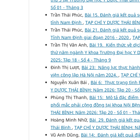
Số 01 - Tháng 3
Trần Thái Phúc,
Bài 15. Đánh giá kết quả 
tỉnh Nam Định
,
TẠP CHÍ Y DƯỢC THÁI BÌNH
Trần Thái Phúc,
Bài 21. Đánh giá kết quả 
Tỉnh Nam Định giai đoạn 2016 - 2020
,
TẠP
Trần Thị Vân Anh,
Bài 19. Kiến thức về dị
thứ năm ngành Y khoa Trường Đại học Y 
2025: Tập 18 - Số 4 - Tháng 9
Đinh Thị Lượt,
Bài 23: Năng lực thực hành
viện công lập Hà Nội năm 2024.
,
TẠP CHÍ 
Nguyễn Xuân Bái ,
Bài 6: Thực trạng tình 
Y DƯỢC THÁI BÌNH: Năm 2026: Tập 20 - Số
Phùng Thị Thanh,
Bài 15: Mô tả đặc điểm
phổi mắc phải cộng đồng tại khoa Nội Bện
THÁI BÌNH: Năm 2026: Tập 20 - Số 01 - Th
Hoàng Minh Nhữ,
Bài 29. Đánh giá kết qu
Thái Bình
,
TẠP CHÍ Y DƯỢC THÁI BÌNH: Năm
Vũ Anh Dũng,
Bài 14: Đánh giá kết quả điề