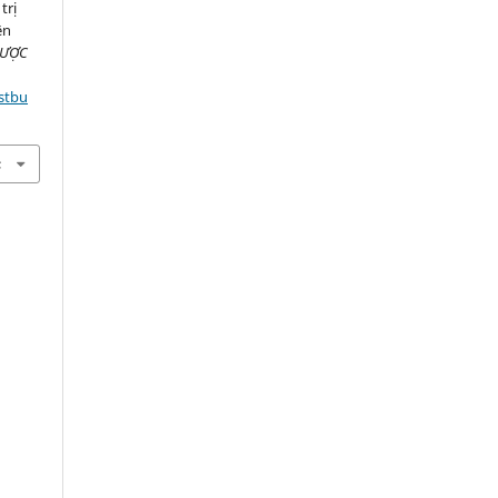
trị
ện
DƯỢC
stbu
c