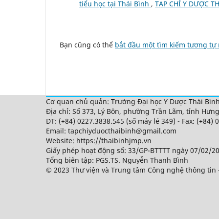
tiểu học tại Thái Bình
,
TẠP CHÍ Y DƯỢC THÁ
Bạn cũng có thể
bắt đầu một tìm kiếm tương tự
Cơ quan chủ quản: Trường Đại học Y Dược Thái Bìn
Địa chỉ: Số 373, Lý Bôn, phường Trần Lãm, tỉnh Hưn
ĐT: (+84) 0227.3838.545 (số máy lẻ 349) - Fax: (+84)
Email: tapchiyduocthaibinh@gmail.com
Website: https://thaibinhjmp.vn
Giấy phép hoạt động số: 33/GP-BTTTT ngày 07/02/20
Tổng biên tập: PGS.TS. Nguyễn Thanh Bình
© 2023 Thư viện và Trung tâm Công nghệ thông tin 