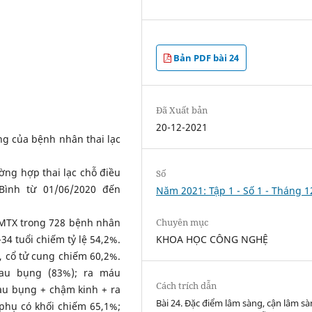
Bản PDF bài 24
Đã Xuất bản
20-12-2021
ng của bệnh nhân thai lạc
ng hợp thai lạc chỗ điều
Số
Bình từ 01/06/2020 đến
Năm 2021: Tập 1 - Số 1 - Tháng 1
 MTX trong 728 bệnh nhân
Chuyên mục
34 tuổi chiếm tỷ lệ 54,2%.
KHOA HỌC CÔNG NGHỆ
, cổ tử cung chiếm 60,2%.
đau bụng (83%); ra máu
Cách trích dẫn
đau bụng + chậm kinh + ra
Bài 24. Đặc điểm lâm sàng, cận lâm s
phụ có khối chiếm 65,1%;