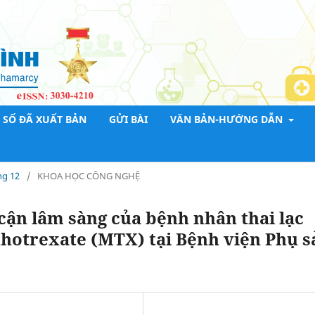
SỐ ĐÃ XUẤT BẢN
GỬI BÀI
VĂN BẢN-HƯỚNG DẪN
ng 12
/
KHOA HỌC CÔNG NGHỆ
 cận lâm sàng của bệnh nhân thai lạc
thotrexate (MTX) tại Bệnh viện Phụ s