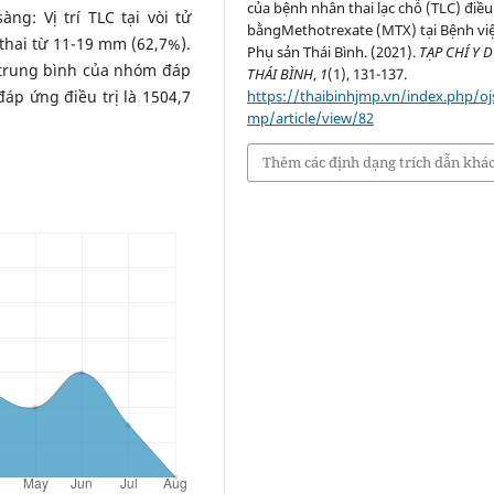
của bệnh nhân thai lạc chỗ (TLC) điều 
g: Vị trí TLC tại vòi tử
bằngMethotrexate (MTX) tại Bệnh vi
 thai từ 11-19 mm (62,7%).
Phụ sản Thái Bình. (2021).
TẠP CHÍ Y 
 trung bình của nhóm đáp
THÁI BÌNH
,
1
(1), 131-137.
đáp ứng điều trị là 1504,7
https://thaibinhjmp.vn/index.php/oj
mp/article/view/82
Thêm các định dạng trích dẫn khá