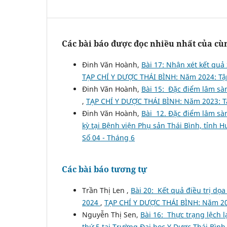
Các bài báo được đọc nhiều nhất của cùn
Đinh Văn Hoành,
Bài 17: Nhận xét kết quả
TẠP CHÍ Y DƯỢC THÁI BÌNH: Năm 2024: Tập
Đinh Văn Hoành,
Bài 15: Đặc điểm lâm sà
,
TẠP CHÍ Y DƯỢC THÁI BÌNH: Năm 2023: Tậ
Đinh Văn Hoành,
Bài 12. Đặc điểm lâm sàn
kỳ tại Bệnh viện Phụ sản Thái Bình, tỉnh
Số 04 - Tháng 6
Các bài báo tương tự
Trần Thị Len ,
Bài 20: Kết quả điều trị dọa
2024
,
TẠP CHÍ Y DƯỢC THÁI BÌNH: Năm 202
Nguyễn Thị Sen,
Bài 16: Thực trạng lệch 
thứ 5 tại Trường Đại học Y Dược Thái Bì