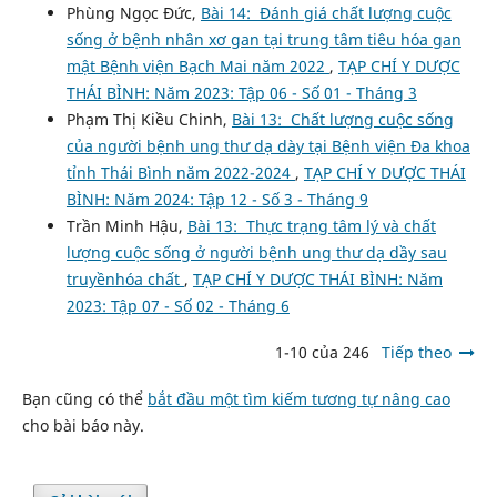
Phùng Ngọc Đức,
Bài 14: Đánh giá chất lượng cuộc
sống ở bệnh nhân xơ gan tại trung tâm tiêu hóa gan
mật Bệnh viện Bạch Mai năm 2022
,
TẠP CHÍ Y DƯỢC
THÁI BÌNH: Năm 2023: Tập 06 - Số 01 - Tháng 3
Phạm Thị Kiều Chinh,
Bài 13: Chất lượng cuộc sống
của người bệnh ung thư dạ dày tại Bệnh viện Đa khoa
tỉnh Thái Bình năm 2022-2024
,
TẠP CHÍ Y DƯỢC THÁI
BÌNH: Năm 2024: Tập 12 - Số 3 - Tháng 9
Trần Minh Hậu,
Bài 13: Thực trạng tâm lý và chất
lượng cuộc sống ở người bệnh ung thư dạ dầy sau
truyềnhóa chất
,
TẠP CHÍ Y DƯỢC THÁI BÌNH: Năm
2023: Tập 07 - Số 02 - Tháng 6
1-10 của 246
Tiếp theo
Bạn cũng có thể
bắt đầu một tìm kiếm tương tự nâng cao
cho bài báo này.