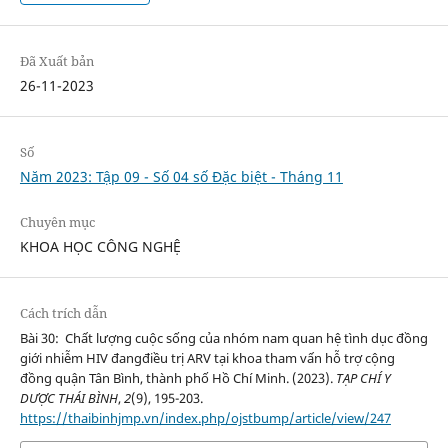
Đã Xuất bản
26-11-2023
Số
Năm 2023: Tập 09 - Số 04 số Đặc biệt - Tháng 11
Chuyên mục
KHOA HỌC CÔNG NGHỆ
Cách trích dẫn
Bài 30: Chất lượng cuộc sống của nhóm nam quan hệ tình dục đồng
giới nhiễm HIV đangđiều trị ARV tại khoa tham vấn hỗ trợ cộng
đồng quận Tân Bình, thành phố Hồ Chí Minh. (2023).
TẠP CHÍ Y
DƯỢC THÁI BÌNH
,
2
(9), 195-203.
https://thaibinhjmp.vn/index.php/ojstbump/article/view/247