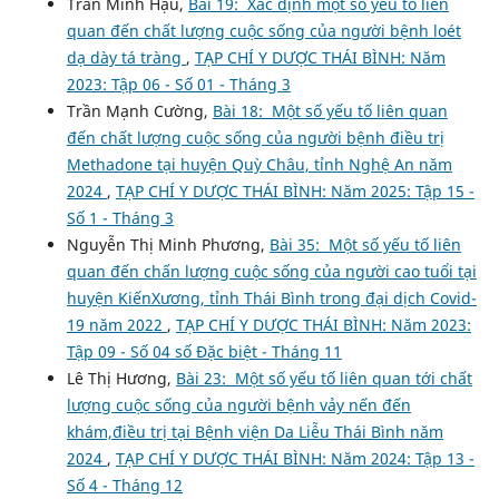
Trần Minh Hậu,
Bài 19: Xác định một số yếu tố liên
quan đến chất lượng cuộc sống của người bệnh loét
dạ dày tá tràng
,
TẠP CHÍ Y DƯỢC THÁI BÌNH: Năm
2023: Tập 06 - Số 01 - Tháng 3
Trần Mạnh Cường,
Bài 18: Một số yếu tố liên quan
đến chất lượng cuộc sống của người bệnh điều trị
Methadone tại huyện Quỳ Châu, tỉnh Nghệ An năm
2024
,
TẠP CHÍ Y DƯỢC THÁI BÌNH: Năm 2025: Tập 15 -
Số 1 - Tháng 3
Nguyễn Thị Minh Phương,
Bài 35: Một số yếu tố liên
quan đến chấn lượng cuộc sống của người cao tuổi tại
huyện KiếnXương, tỉnh Thái Bình trong đại dịch Covid-
19 năm 2022
,
TẠP CHÍ Y DƯỢC THÁI BÌNH: Năm 2023:
Tập 09 - Số 04 số Đặc biệt - Tháng 11
Lê Thị Hương,
Bài 23: Một số yếu tố liên quan tới chất
lượng cuộc sống của người bệnh vảy nến đến
khám,điều trị tại Bệnh viện Da Liễu Thái Bình năm
2024
,
TẠP CHÍ Y DƯỢC THÁI BÌNH: Năm 2024: Tập 13 -
Số 4 - Tháng 12