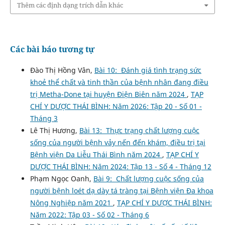
Thêm các định dạng trích dẫn khác
Các bài báo tương tự
Đào Thị Hồng Vân,
Bài 10: Đánh giá tình trạng sức
khoẻ thể chất và tinh thần của bệnh nhân đang điều
trị Metha-Done tại huyện Điện Biên năm 2024
,
TẠP
CHÍ Y DƯỢC THÁI BÌNH: Năm 2026: Tập 20 - Số 01 -
Tháng 3
Lê Thị Hương,
Bài 13: Thực trạng chất lượng cuộc
sống của người bệnh vảy nến đến khám, điều trị tại
Bệnh viện Da Liễu Thái Bình năm 2024
,
TẠP CHÍ Y
DƯỢC THÁI BÌNH: Năm 2024: Tập 13 - Số 4 - Tháng 12
Phạm Ngọc Oanh,
Bài 9: Chất lượng cuộc sống của
người bệnh loét dạ dày tá tràng tại Bệnh viện Đa khoa
Nông Nghiệp năm 2021
,
TẠP CHÍ Y DƯỢC THÁI BÌNH:
Năm 2022: Tập 03 - Số 02 - Tháng 6