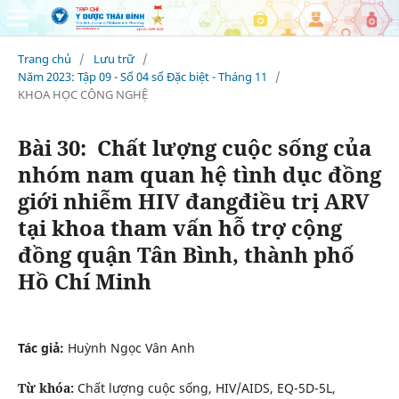
Trang chủ
/
Lưu trữ
/
Năm 2023: Tập 09 - Số 04 số Đặc biệt - Tháng 11
/
KHOA HỌC CÔNG NGHỆ
Bài 30: Chất lượng cuộc sống của
nhóm nam quan hệ tình dục đồng
giới nhiễm HIV đangđiều trị ARV
tại khoa tham vấn hỗ trợ cộng
đồng quận Tân Bình, thành phố
Hồ Chí Minh
Tác giả:
Huỳnh Ngọc Vân Anh
Từ khóa:
Chất lượng cuộc sống, HIV/AIDS, EQ-5D-5L,