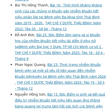
Bùi Thị Hồng Thanh,
Bài 16: Tình hình kháng kháng
sinh của các chủng vi khuẩn gây nhiễm khuẩn tiết
niệu phân lập tại Bệnh viện Đa khoa tỉnh Thái Bình
năm 2019 - 2020
,
TẠP CHÍ Y DƯỢC THÁI BÌNH: Năm
2022: Tập 05 - Số 04 - Tháng 12
Đỗ Anh Đức,
Bài 25. Đặc điểm lâm sàng và vi khuẩn
học của nhiễm khuẩn tiết niệu tái diễn ở phụ nữ
tạiBệnh viện Đại học Y Dược TP Hồ Chí Minh cơ sở 2
,
TẠP CHÍ Y DƯỢC THÁI BÌNH: Năm 2025: Tập 18 - Số 4 -
Tháng 9
Phan Ngọc Quang,
Bài 23: Thực trạng nhiễm khuẩn
bệnh viện và một số yếu tố liên quan đến nhiễm
khuẩn bệnhviện tại Bệnh viện Nhi Thái Bình năm 2024
,
TẠP CHÍ Y DƯỢC THÁI BÌNH: Năm 2025: Tập 19 - Số 5
- Tháng 12
Nguyễn Hồng Sơn,
Bài 13. Đặc điểm vi sinh và kết quả
điều trị nhiễm khuẩn tiết niệu liên quan ống thông
bàng quang tại trung tâm hồi sức tích cực bệnh viện