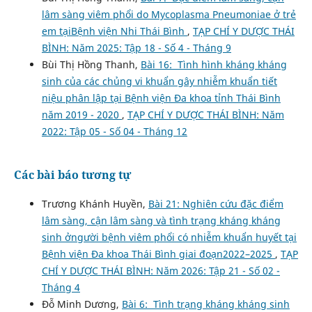
lâm sàng viêm phổi do Mycoplasma Pneumoniae ở trẻ
em tạiBệnh viện Nhi Thái Bình
,
TẠP CHÍ Y DƯỢC THÁI
BÌNH: Năm 2025: Tập 18 - Số 4 - Tháng 9
Bùi Thị Hồng Thanh,
Bài 16: Tình hình kháng kháng
sinh của các chủng vi khuẩn gây nhiễm khuẩn tiết
niệu phân lập tại Bệnh viện Đa khoa tỉnh Thái Bình
năm 2019 - 2020
,
TẠP CHÍ Y DƯỢC THÁI BÌNH: Năm
2022: Tập 05 - Số 04 - Tháng 12
Các bài báo tương tự
Trương Khánh Huyền,
Bài 21: Nghiên cứu đặc điểm
lâm sàng, cận lâm sàng và tình trạng kháng kháng
sinh ởngười bệnh viêm phổi có nhiễm khuẩn huyết tại
Bệnh viện Đa khoa Thái Bình giai đoạn2022–2025
,
TẠP
CHÍ Y DƯỢC THÁI BÌNH: Năm 2026: Tập 21 - Số 02 -
Tháng 4
Đỗ Minh Dương,
Bài 6: Tình trạng kháng kháng sinh