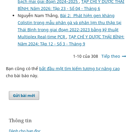
bạch mai giai đoạn 2024–2025
,
TẠP CHÍ Y DƯỢC THÁI
BÌNH: Năm 2026: Tập 23 - Số 04 - Tháng 6
Nguyễn Nam Thắng,
Bài 2: Phát hiện gen kháng
Colistin trong mẫu phân gà và phân lợn thu thập tại
Thái Bình trong giai đoạn 2022-2023 bằng kỹ thuật
Multiplex Real-time PCR
,
TẠP CHÍ Y DƯỢC THÁI BÌNH:
Năm 2024: Tập 12 - Số 3 - Tháng 9
1-10 của 308
Tiếp theo
Bạn cũng có thể
bắt đầu một tìm kiếm tương tự nâng cao
cho bài báo này.
Gửi bài mới
Thông tin
Dành cho bạn đọc