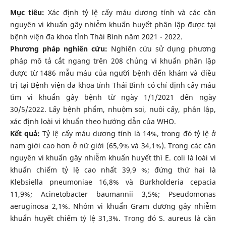
Mục tiêu:
Xác định tỷ lệ cấy máu dương tính và các căn
nguyên vi khuẩn gây nhiễm khuẩn huyết phân lập được tại
bệnh viện đa khoa tỉnh Thái Bình năm 2021 - 2022.
Phương pháp nghiên cứu:
Nghiên cứu sử dụng phương
pháp mô tả cắt ngang trên 208 chủng vi khuẩn phân lập
được từ 1486 mẫu máu của người bệnh đến khám và điều
trị tại Bệnh viện đa khoa tỉnh Thái Bình có chỉ định cấy máu
tìm vi khuẩn gây bệnh từ ngày 1/1/2021 đến ngày
30/5/2022. Lấy bệnh phẩm, nhuộm soi, nuôi cấy, phân lập,
xác định loài vi khuẩn theo hướng dẫn của WHO.
Kết quả:
Tỷ lệ cấy máu dương tính là 14%, trong đó tỷ lệ ở
nam giới cao hơn ở nữ giới (65,9% và 34,1%). Trong các căn
nguyên vi khuẩn gây nhiễm khuẩn huyết thì E. coli là loài vi
khuẩn chiếm tỷ lệ cao nhất 39,9 %; đứng thứ hai là
Klebsiella pneumoniae 16,8% và Burkholderia cepacia
11,9%; Acinetobacter baumannii 3,5%; Pseudomonas
aeruginosa 2,1%. Nhóm vi khuẩn Gram dương gây nhiễm
khuẩn huyết chiếm tỷ lệ 31,3%. Trong đó S. aureus là căn