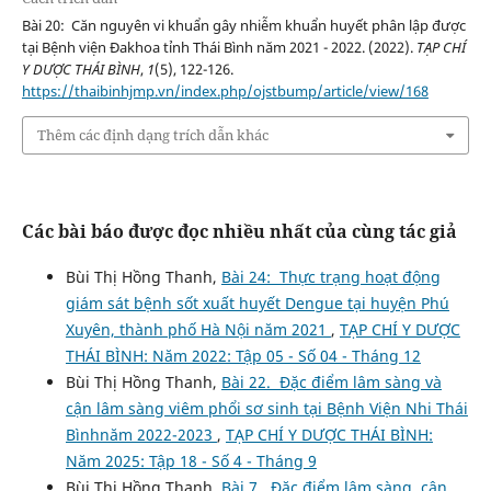
Bài 20: Căn nguyên vi khuẩn gây nhiễm khuẩn huyết phân lập được
tại Bệnh viện Đakhoa tỉnh Thái Bình năm 2021 - 2022. (2022).
TẠP CHÍ
Y DƯỢC THÁI BÌNH
,
1
(5), 122-126.
https://thaibinhjmp.vn/index.php/ojstbump/article/view/168
Thêm các định dạng trích dẫn khác
Các bài báo được đọc nhiều nhất của cùng tác giả
Bùi Thị Hồng Thanh,
Bài 24: Thực trạng hoạt động
giám sát bệnh sốt xuất huyết Dengue tại huyện Phú
Xuyên, thành phố Hà Nội năm 2021
,
TẠP CHÍ Y DƯỢC
THÁI BÌNH: Năm 2022: Tập 05 - Số 04 - Tháng 12
Bùi Thị Hồng Thanh,
Bài 22. Đặc điểm lâm sàng và
cận lâm sàng viêm phổi sơ sinh tại Bệnh Viện Nhi Thái
Bìnhnăm 2022-2023
,
TẠP CHÍ Y DƯỢC THÁI BÌNH:
Năm 2025: Tập 18 - Số 4 - Tháng 9
Bùi Thị Hồng Thanh,
Bài 7. Đặc điểm lâm sàng, cận