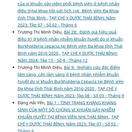
của vi khuẩn gây viêm phổi bệnh viện ở bệnh nhân
điều trịtại khoa hồi sức tích cực, Bệnh viện Đa khoa
tỉnh Thái Bình
,
TẠP CHÍ Y DƯỢC THÁI BÌNH: Năm
2023: Tập 07 - Số 02 - Tháng 6
Trương Thị Minh Diệu,
Bài 28: Đánh giá hiệu quả
điều trị ở bệnh nhân nhiễm khuẩn huyết do vi khuẩn
Burkholderia cepacia tại Bệnh viện Đa khoa tỉnh Thái
Bình năm 2016-2020
,
TẠP CHÍ Y DƯỢC THÁI BÌNH:
Năm 2024: Tập 13 - Số 4 - Tháng 12
Trương Thị Minh Diệu,
Bài 9: Nghiên cứu đặc điểm
lâm sàng, cận lâm sàng ở bệnh nhân nhiễm khuẩn
huyết do vi khuẩn Burkholderia Cepacia tại Bệnh viện
Đa khoa tỉnh Thái Bình năm 2016-2020
,
TẠP CHÍ Y
DƯỢC THÁI BÌNH: Năm 2023: Tập 08 - Số 03 - Tháng 9
Đặng Hải Yến,
Bài 1 : TÌNH TRẠNG KHÁNG KHÁNG
SINH CỦA MỘT SỐ CHỦNG VI KHUẨN GÂY NHIỄM
KHUẨN HUYẾT TẠI BỆNH VIỆN NHI THÁI BÌNH
,
TẠP
CHÍ Y DƯỢC THÁI BÌNH: Năm 2023: Tập 07 - Số 02 -
Tháng 6